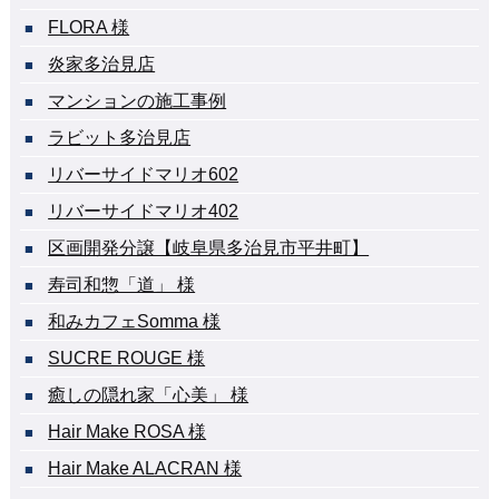
FLORA 様
炎家多治見店
マンションの施工事例
ラビット多治見店
リバーサイドマリオ602
リバーサイドマリオ402
区画開発分譲【岐阜県多治見市平井町】
寿司和惣「道」 様
和みカフェSomma 様
SUCRE ROUGE 様
癒しの隠れ家「心美」 様
Hair Make ROSA 様
Hair Make ALACRAN 様